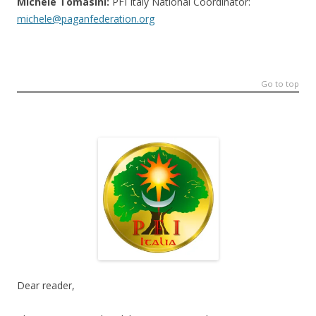
Michele Tomasini:
PFI Italy National Coordinator:
michele@paganfederation.org
Go to top
Dear reader,